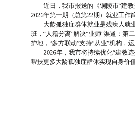
近日，
我
市报送的《铜陵市
“
建教
2026
年第一期（总第
22
期）就业工作
大龄孤独症群体就业是残疾人就
班
，
“人籍分离”解决
“业师”
渠道；第二
护地
，
“多方联动”支持
“从业”机构
，运
2026
年，
我
市将持续优化
“
建教选
帮扶更多大龄孤独症群体实现自身价