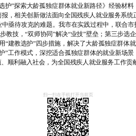
选护
”
探索大龄孤独症群体就业新路径》经验材料
简报，相关创新做法面向全国残疾人就业服务系统
业中亟待攻克的难题。我市
在实践过程中，联合市
步
教技
，
“双师协同”解决
“业技”
壁垒；第三步
选
用
“
建教选护
”
四步措施，解决了
大龄孤独症群体
就
护
”
工作模式，深挖适合孤独症群体的就业新场景
值、顺利融入社会，为全国残疾人就业服务工作贡
扫一扫在手机打开当前页