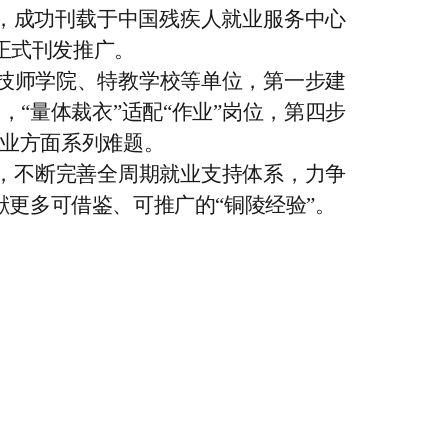
，成功
刊载于
中国残疾人就业服务中心
正式刊发推广。
技师学院、特教学校等单位，第一步
建
企
，
“量体裁衣”适配
“作业”岗位
，第四步
业
方面系列
难题
。
，不断完善全周期就业支持体系，力争
献更多可
借鉴
、可推广的
“
铜陵经验
”
。