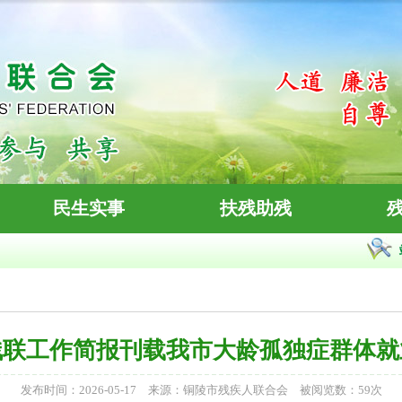
民生实事
扶残助残
残联工作简报刊载我市大龄孤独症群体就
发布时间：2026-05-17 来源：铜陵市残疾人联合会 被阅览数：
59
次